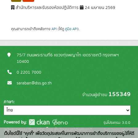
สำนักบริหารและรับรองห้องปฏิบัติการ
24 เมษายน 2569
คุณสามารถเข้าถึงคลังทาง
API
(ให้ดู
คู่มือ API
).
75/7 ถนนพระรามที่6 แขวงทุ่งพญาไท เขตราชเทวี กรุงเทพฯ
10400
0 2201 7000
saraban@dss.go.th
155349
จำนวนผู้เข้าชม
ภาษา
Powered by:
รุ่นโปรแกรม: 3.0.0
สนับสนุนระบบ Thai-GDC โดย สำนักงานสถิติแห่งชาติ
วันที่: 2025-06-
x
เว็บไซต์นี้ใช้ "คุกกี้" เพื่อวัตถุประสงค์ในการพัฒนาการเข้าถึงบริการของผู้ใช้ให้ดี
เว็บไซต์ที่