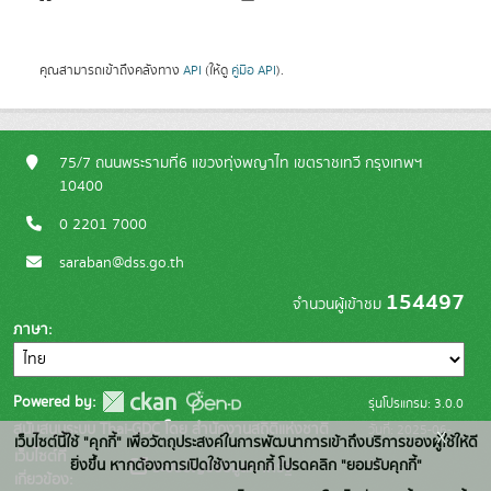
คุณสามารถเข้าถึงคลังทาง
API
(ให้ดู
คู่มือ API
).
75/7 ถนนพระรามที่6 แขวงทุ่งพญาไท เขตราชเทวี กรุงเทพฯ
10400
0 2201 7000
saraban@dss.go.th
154497
จำนวนผู้เข้าชม
ภาษา
Powered by:
รุ่นโปรแกรม: 3.0.0
สนับสนุนระบบ Thai-GDC โดย สำนักงานสถิติแห่งชาติ
วันที่: 2025-06-
x
เว็บไซต์นี้ใช้ "คุกกี้" เพื่อวัตถุประสงค์ในการพัฒนาการเข้าถึงบริการของผู้ใช้ให้ดี
เว็บไซต์ที่
10
ยิ่งขึ้น หากต้องการเปิดใช้งานคุกกี้ โปรดคลิก "ยอมรับคุกกี้"
ระบบบัญชีข้อมูลภาครัฐ
เกี่ยวข้อง: